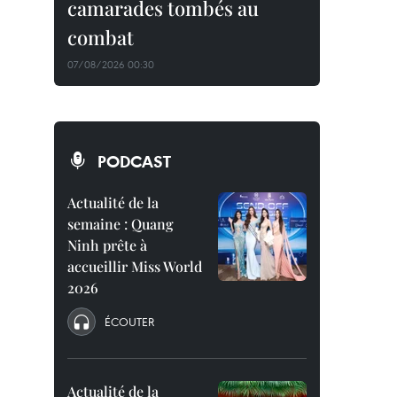
camarades tombés au
combat
07/08/2026 00:30
PODCAST
Actualité de la
semaine : Quang
Ninh prête à
accueillir Miss World
2026
ÉCOUTER
Actualité de la