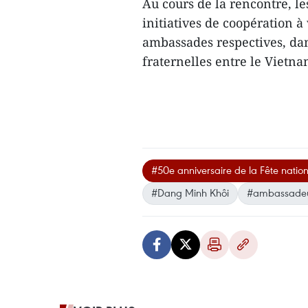
Au cours de la rencontre, l
initiatives de coopération à 
ambassades respectives, dan
fraternelles entre le Vietna
#50e anniversaire de la Fête natio
#Dang Minh Khôi
#ambassadeur