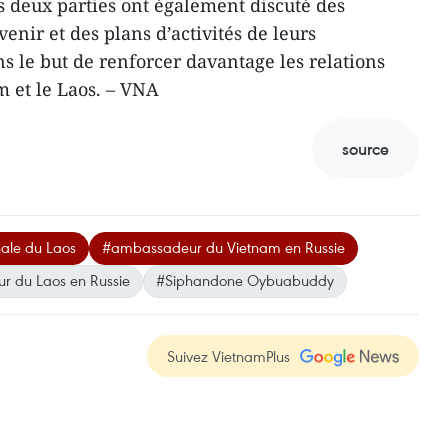
es deux parties ont également discuté des
venir et des plans d’activités de leurs
s le but de renforcer davantage les relations
m et le Laos. – VNA
source
nale du Laos
#ambassadeur du Vietnam en Russie
 du Laos en Russie
#Siphandone Oybuabuddy
Suivez VietnamPlus