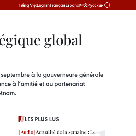
Tiếng Việt
English
Français
Español
Русский
中文
tégique global
0 septembre à la gouverneure générale
nce à l’amitié et au partenariat
ietnam.
LES PLUS LUS
Actualité de la semaine : Le