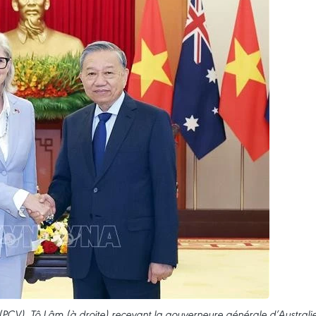
PCV), Tô Lâm (à droite) recevant la gouverneure générale d’Australie