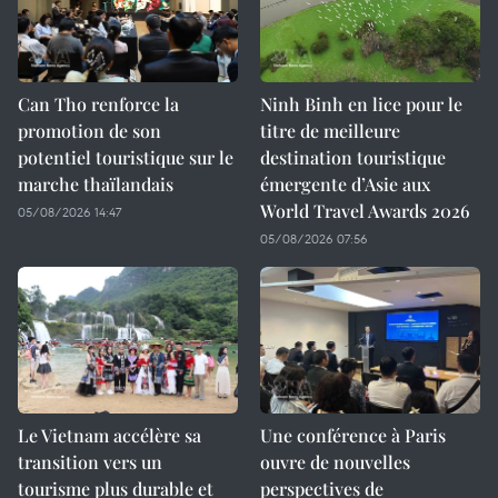
Can Tho renforce la
Ninh Binh en lice pour le
promotion de son
titre de meilleure
potentiel touristique sur le
destination touristique
marche thaïlandais
émergente d’Asie aux
World Travel Awards 2026
05/08/2026 14:47
05/08/2026 07:56
Le Vietnam accélère sa
Une conférence à Paris
transition vers un
ouvre de nouvelles
tourisme plus durable et
perspectives de