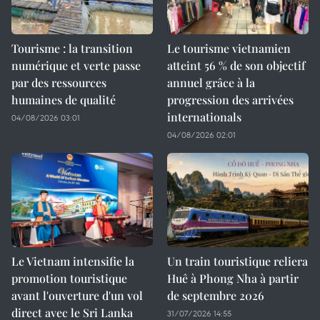
Tourisme : la transition
Le tourisme vietnamien
numérique et verte passe
atteint 56 % de son objectif
par des ressources
annuel grâce à la
humaines de qualité
progression des arrivées
internationals
04/08/2026 03:01
04/08/2026 02:01
Le Vietnam intensifie la
Un train touristique reliera
promotion touristique
Huê à Phong Nha à partir
avant l'ouverture d'un vol
de septembre 2026
direct avec le Sri Lanka
31/07/2026 14:55