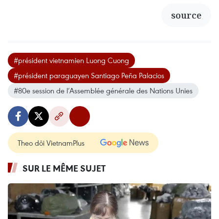
source
#président vietnamien Luong Cuong
#président paraguayen Santiago Peña Palacios
#80e session de l’Assemblée générale des Nations Unies
Theo dõi VietnamPlus
SUR LE MÊME SUJET