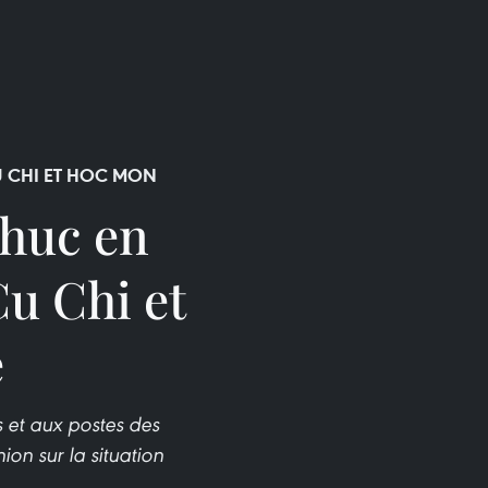
U CHI ET HOC MON
Phuc en
Cu Chi et
e
 et aux postes des
on sur la situation