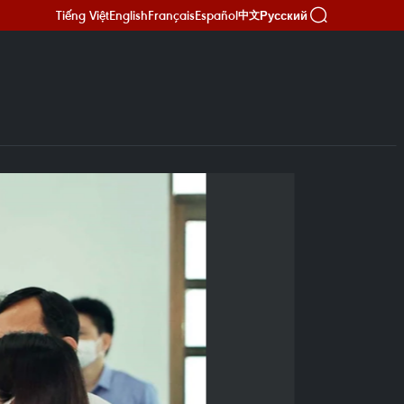
Tiếng Việt
English
Français
Español
Русский
中文