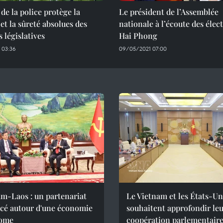
 de la police protège la
Le président de l’Assemblée
 et la sûreté absolues des
nationale à l’écoute des élec
s législatives
Hai Phong
 03:36
09/05/2021 07:00
m-Laos : un partenariat
Le Vietnam et les États-Un
rcé autour d'une économie
souhaitent approfondir le
ome
coopération parlementair