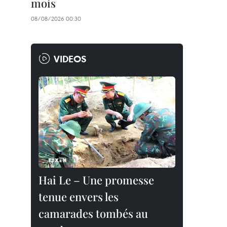
mois
08/08/2026 00:30
VIDEOS
Hai Le – Une promesse
tenue envers les
camarades tombés au