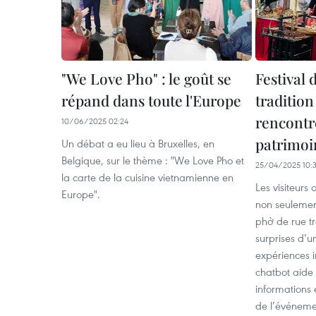
"We Love Pho" : le goût se
Festival 
répand dans toute l'Europe
tradition
rencontr
10/06/2025 02:24
patrimoin
Un débat a eu lieu à Bruxelles, en
Belgique, sur le thème : "We Love Pho et
25/04/2025 10:
la carte de la cuisine vietnamienne en
Les visiteurs 
Europe".
non seulemen
phở de rue tr
surprises d’u
expériences i
chatbot aide 
informations e
de l’événeme