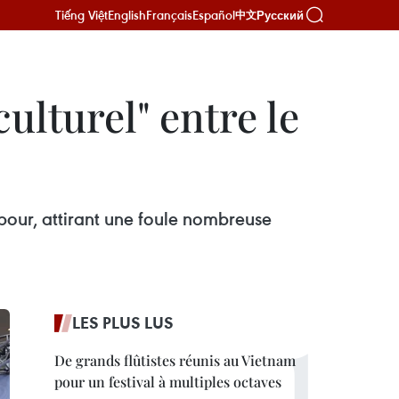
Tiếng Việt
English
Français
Español
Русский
中文
lturel" entre le
pour, attirant une foule nombreuse
LES PLUS LUS
De grands flûtistes réunis au Vietnam
pour un festival à multiples octaves