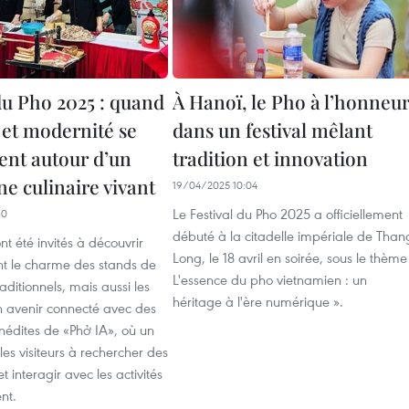
du Pho 2025 : quand
À Hanoï, le Pho à l’honneu
 et modernité se
dans un festival mêlant
ent autour d’un
tradition et innovation
e culinaire vivant
19/04/2025 10:04
Le Festival du Pho 2025 a officiellement
30
débuté à la citadelle impériale de Than
ont été invités à découvrir
Long, le 18 avril en soirée, sous le thème
t le charme des stands de
L'essence du pho vietnamien : un
aditionnels, mais aussi les
héritage à l'ère numérique ».
n avenir connecté avec des
nédites de «Phở IA», où un
les visiteurs à rechercher des
t interagir avec les activités
nt.