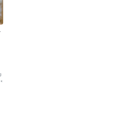
r
g
 «