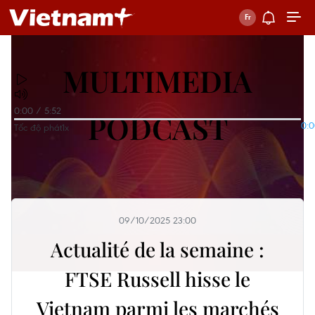
MULTIMEDIA
0:00
/
5:52
PODCAST
0:
Tốc độ phát
1x
09/10/2025 23:00
Actualité de la semaine :
FTSE Russell hisse le
Vietnam parmi les marchés