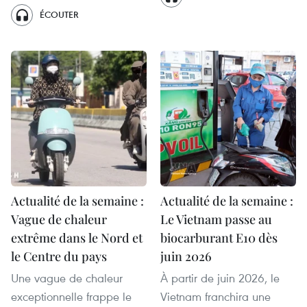
ÉCOUTER
Actualité de la semaine :
Actualité de la semaine :
Vague de chaleur
Le Vietnam passe au
extrême dans le Nord et
biocarburant E10 dès
le Centre du pays
juin 2026
Une vague de chaleur
À partir de juin 2026, le
exceptionnelle frappe le
Vietnam franchira une