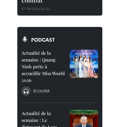
combat
07/08/2026 00:30
PODCAST
Actualité de la
semaine : Quang
Ninh prête à
accueillir Miss World
2026
ÉCOUTER
Actualité de la
semaine : Le
dirigeant To Lam