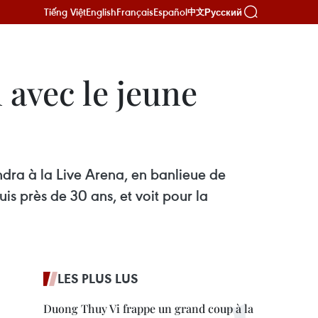
Tiếng Việt
English
Français
Español
Русский
中文
 avec le jeune
endra à la Live Arena, en banlieue de
s près de 30 ans, et voit pour la
LES PLUS LUS
Duong Thuy Vi frappe un grand coup à la