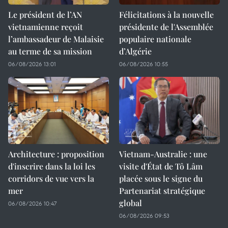
Le président de l’AN
Félicitations à la nouvelle
vietnamienne reçoit
présidente de l'Assemblée
l’ambassadeur de Malaisie
populaire nationale
au terme de sa mission
d’Algérie
06/08/2026 13:01
06/08/2026 10:55
Architecture : proposition
Vietnam-Australie : une
d'inscrire dans la loi les
visite d'État de Tô Lâm
corridors de vue vers la
placée sous le signe du
mer
Partenariat stratégique
global
06/08/2026 10:47
06/08/2026 09:53