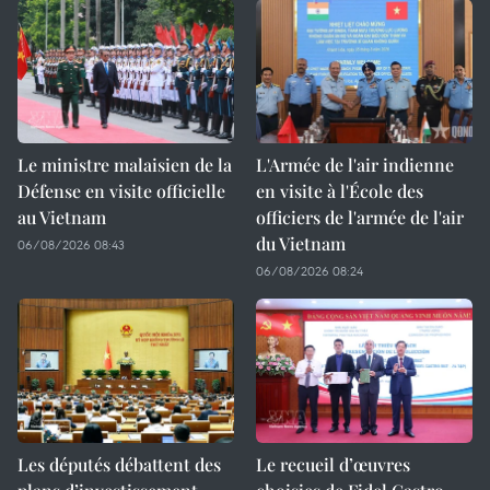
Le ministre malaisien de la
L'Armée de l'air indienne
Défense en visite officielle
en visite à l'École des
au Vietnam
officiers de l'armée de l'air
du Vietnam
06/08/2026 08:43
06/08/2026 08:24
Les députés débattent des
Le recueil d’œuvres