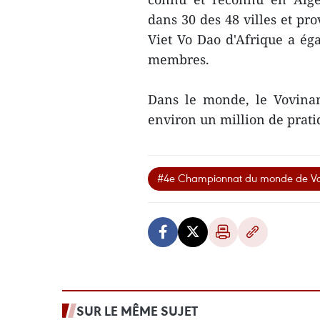
dans 30 des 48 villes et pr
Viet Vo Dao d'Afrique a ég
membres.
Dans le monde, le Vovinam
environ un million de prat
#4e Championnat du monde de V
SUR LE MÊME SUJET