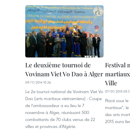
Le deuxième tournoi de
Festival 
Vovinam Viet Vo Dao à Alger
martiaux
Ville
09/11/2014 10:26
Le 2e tournoi national de Vovinam Viet Vo
07/01/2015 05:1
Dao (arts martiaux vietnamiens) - Coupe
Placé sous le
de l'ambassadeur a eu lieu le 7
martiaux", le
novembre à Alger, réunissant 500
des arts mart
combattants de 70 clubs venus de 22
2015 aura lie
villes et provinces d'Algérie.