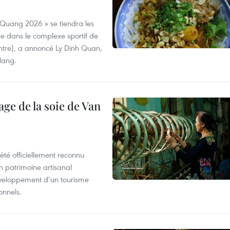
 Quang 2026 » se tiendra les
e dans le complexe sportif de
ntre), a annoncé Ly Dinh Quan,
 Nang.
age de la soie de Van
été officiellement reconnu
un patrimoine artisanal
développement d’un tourisme
onnels.