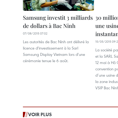
Samsung investit 3 milliards
30 millio
de dollars à Bac Ninh
une usine
instanta
07/08/2015 07:02
Les autorités de Bac Ninh ont délivré la
15/05/2015 09:
licence d'investissement à la Sarl
La société p
Samsung Display Vietnam lors d'une
et la SARL S
cérémonie tenue le 6 août.
12 mai à Hô C
convention po
d’une usine d
la zone indus
VSIP Bac Nin
VOIR PLUS