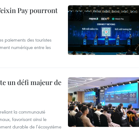
 Weixin Pay pourront
les paiements des touristes
ement numérique entre les
te un défi majeur de
reliant la communauté
aux, favorisant ainsi le
ement durable de l’écosystème