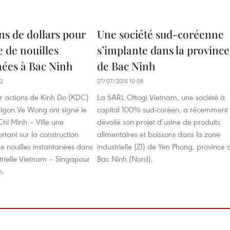
ns de dollars pour
Une société sud-coréenne
 de nouilles
s’implante dans la province
nées à Bac Ninh
de Bac Ninh
22
27/07/2015 10:08
ar actions de Kinh Do (KDC)
La SARL Ottogi Vietnam, une société à
aigon Ve Wong ont signé le
capital 100% sud-coréen, a récemment
hi Minh – Ville une
dévoilé son projet d’usine de produits
rtant sur la construction
alimentaires et boissons dans la zone
e nouilles instantanées dans
industrielle (ZI) de Yen Phong, province 
trielle Vietnam – Singapour
Bac Ninh (Nord).
h.