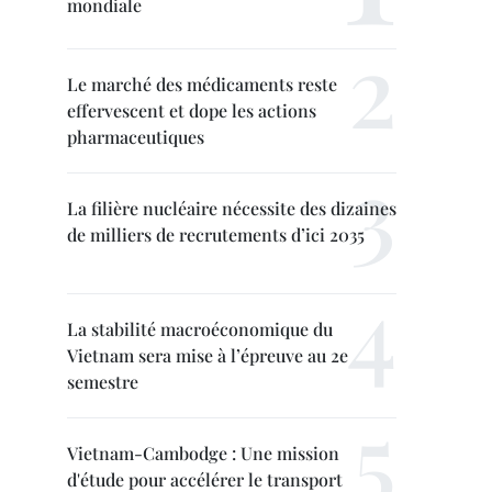
mondiale
Le marché des médicaments reste
effervescent et dope les actions
pharmaceutiques
La filière nucléaire nécessite des dizaines
de milliers de recrutements d’ici 2035
La stabilité macroéconomique du
Vietnam sera mise à l’épreuve au 2e
semestre
Vietnam-Cambodge : Une mission
d'étude pour accélérer le transport