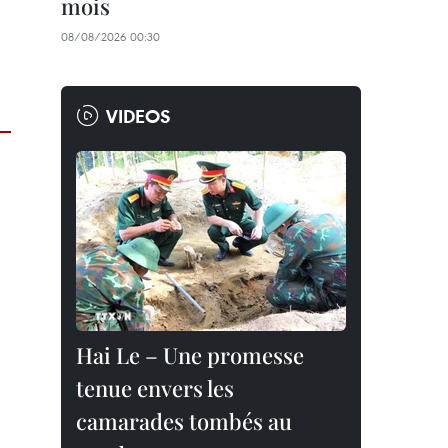
mois
08/08/2026 00:30
VIDEOS
Hai Le – Une promesse
tenue envers les
camarades tombés au