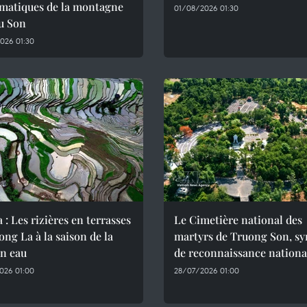
matiques de la montagne
01/08/2026 01:30
u Son
026 01:30
 : Les rizières en terrasses
Le Cimetière national des
ng La à la saison de la
martyrs de Truong Son, s
en eau
de reconnaissance nationa
026 01:00
28/07/2026 01:00