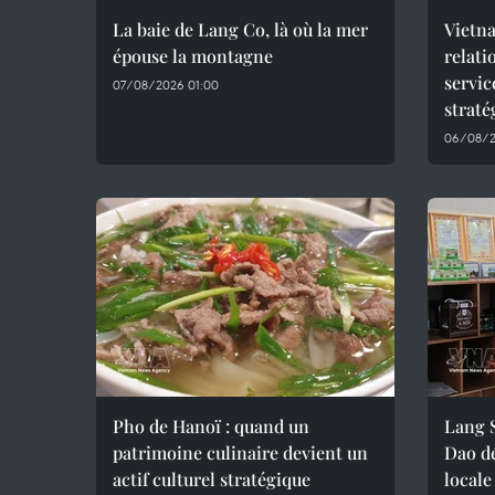
La baie de Lang Co, là où la mer
Vietna
épouse la montagne
relati
servic
07/08/2026 01:00
straté
06/08/2
Pho de Hanoï : quand un
Lang S
patrimoine culinaire devient un
Dao d
actif culturel stratégique
locale