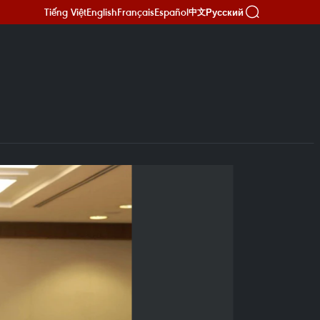
Tiếng Việt
English
Français
Español
Русский
中文