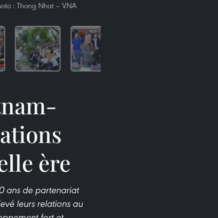
 Photo : Thong Nhat – VNA
etnam-
ations
elle ère
10 ans de partenariat
vé leurs relations au
oppement fort et