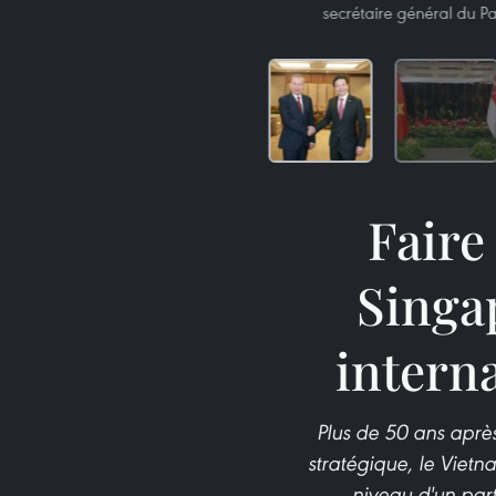
secrétaire général du Pa
Faire
Singa
interna
Plus de 50 ans après
stratégique, le Viet
niveau d'un par