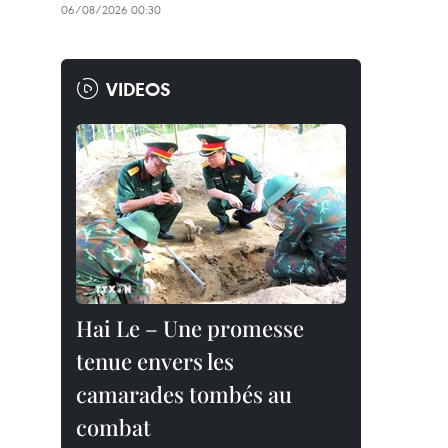
06/08/2026 00:30
VIDEOS
Hai Le – Une promesse
tenue envers les
camarades tombés au
combat