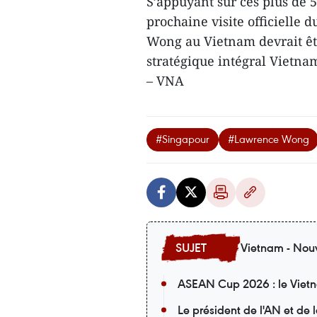
S’appuyant sur ces plus de 5
prochaine visite officielle
Wong au Vietnam devrait êtr
stratégique intégral Vietnam
– VNA
#Singapour
#Lawrence Wong
Vietnam - Nouv
ASEAN Cup 2026 : le Vietna
Le président de l'AN et de