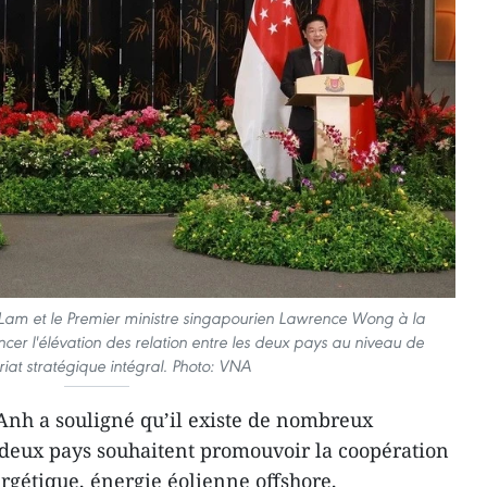
 Lam et le Premier ministre singapourien Lawrence Wong à la
er l'élévation des relation entre les deux pays au niveau de
iat stratégique intégral. Photo: VNA
nh a souligné qu’il existe de nombreux
 deux pays souhaitent promouvoir la coopération
ergétique, énergie éolienne offshore,