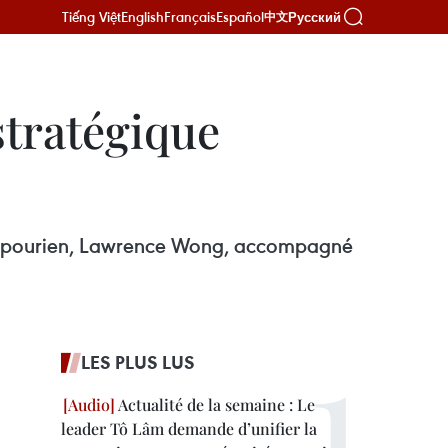
Tiếng Việt
English
Français
Español
Русский
中文
stratégique
ingapourien, Lawrence Wong, accompagné
LES PLUS LUS
Actualité de la semaine : Le
leader Tô Lâm demande d’unifier la