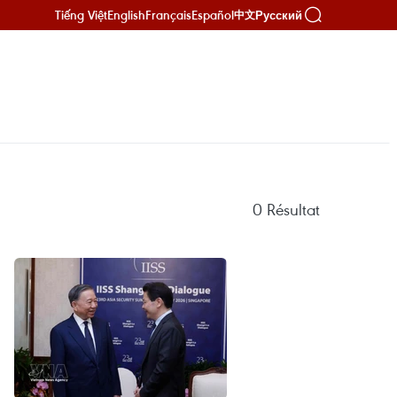
Tiếng Việt
English
Français
Español
Русский
中文
0
Résultat