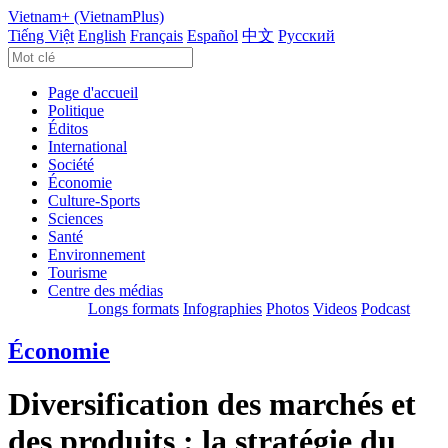
Vietnam+ (VietnamPlus)
Tiếng Việt
English
Français
Español
中文
Русский
Page d'accueil
Politique
Éditos
International
Société
Économie
Culture-Sports
Sciences
Santé
Environnement
Tourisme
Centre des médias
Longs formats
Infographies
Photos
Videos
Podcast
Économie
Diversification des marchés et
des produits : la stratégie du