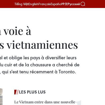
Tiếng Việt
English
Français
Español
Русский
中文
 voie à
es vietnamiennes
t oblige les pays à diversifier leurs
u cuir et de la chaussure a cherché de
 qui s'est tenu récemment à Toronto.
LES PLUS LUS
Le Vietnam entre dans une nouvelle