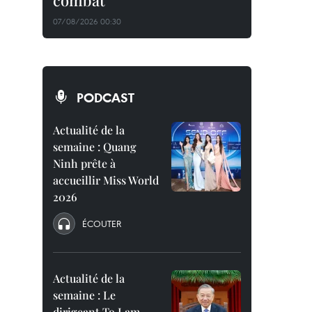
combat
07/08/2026 00:30
PODCAST
Actualité de la
semaine : Quang
Ninh prête à
accueillir Miss World
2026
ÉCOUTER
Actualité de la
semaine : Le
dirigeant To Lam