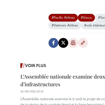
#Pacific Airlines
#Vasco
#Ter
#Vietnam Airlines
#vols intérieu
VOIR PLUS
L’Assemblée nationale examine deux
d’infrastructures
06/08/2026 02:33
L'Assemblée nationale examine le 6 août le projet de co
de la région de la capitale Hanoï et la ligne ferroviair