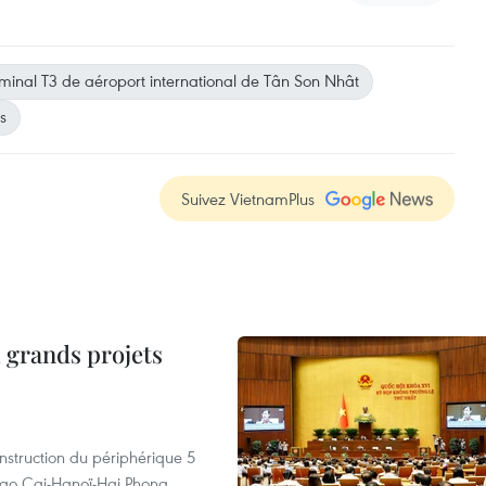
minal T3 de aéroport international de Tân Son Nhât
rs
Suivez VietnamPlus
 grands projets
nstruction du périphérique 5
e Lao Cai-Hanoï-Hai Phong.