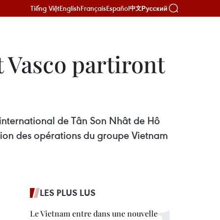
Tiếng Việt
English
Français
Español
Русский
中文
t Vasco partiront
rt international de Tân Son Nhât de Hô
dation des opérations du groupe Vietnam
LES PLUS LUS
Le Vietnam entre dans une nouvelle