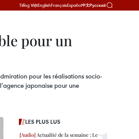
Tiếng Việt
English
Français
Español
Русский
中文
ble pour un
miration pour les réalisations socio-
 l’agence japonaise pour une
LES PLUS LUS
Actualité de la semaine : Le