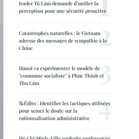
leader Tô Lâm demande d’unifier la
perception pour une sécurité proactive
Catastrophes naturelles : le Vietnam
adresse des messages de sympathie à la
Chine
Hanoi va expérimenter le modèle de
"commune socialiste" à Phuc Thinh et
Thu Lâm
📝Édito : Identifier les tactiques utilisées
pour semer le doute sur la
rationnalisation administrative
Hô Chi Minh-Ville souhaite renforcer sa