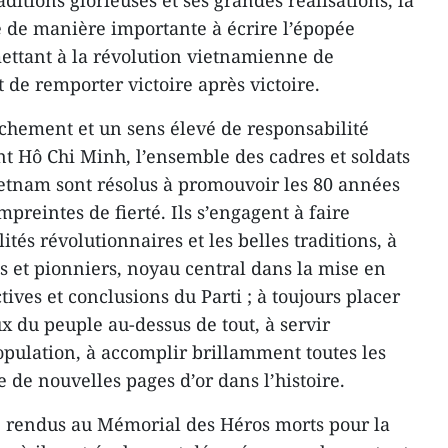
aditions glorieuses et ses grandes réalisations, la
é de manière importante à écrire l’épopée
mettant à la révolution vietnamienne de
t de remporter victoire après victoire.
chement et un sens élevé de responsabilité
ent Hô Chi Minh, l’ensemble des cadres et soldats
ietnam sont résolus à promouvoir les 80 années
mpreintes de fierté. Ils s’engagent à faire
tés révolutionnaires et les belles traditions, à
s et pionniers, noyau central dans la mise en
tives et conclusions du Parti ; à toujours placer
ux du peuple au-dessus de tout, à servir
opulation, à accomplir brillamment toutes les
e de nouvelles pages d’or dans l’histoire.
e rendus au Mémorial des Héros morts pour la