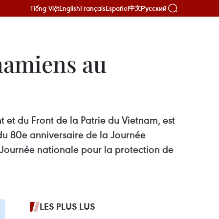
Tiếng Việt
English
Français
Español
Русский
中文
namiens au
 et du Front de la Patrie du Vietnam, est
du 80e anniversaire de la Journée
 Journée nationale pour la protection de
LES PLUS LUS