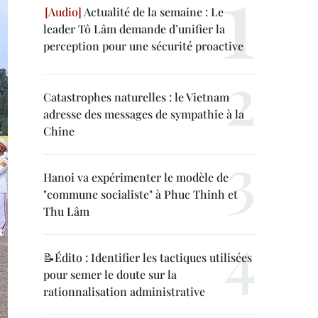
Actualité de la semaine : Le
leader Tô Lâm demande d’unifier la
perception pour une sécurité proactive
Catastrophes naturelles : le Vietnam
adresse des messages de sympathie à la
Chine
Hanoi va expérimenter le modèle de
"commune socialiste" à Phuc Thinh et
Thu Lâm
📝Édito : Identifier les tactiques utilisées
pour semer le doute sur la
rationnalisation administrative