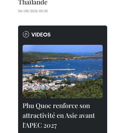
Thaïlande
06/08/2026 00:30
VIDEOS
Phu Quoc renforce son
attractivité en Asie avant
l'APEC 2027