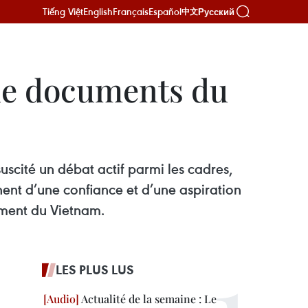
Tiếng Việt
English
Français
Español
Русский
中文
 de documents du
uscité un débat actif parmi les cadres,
nent d’une confiance et d’une aspiration
ement du Vietnam.
LES PLUS LUS
Actualité de la semaine : Le