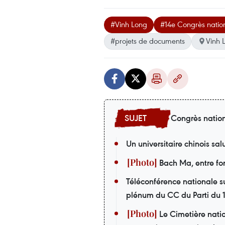
#Vinh Long
#14e Congrès nation
#projets de documents
Vinh 
Congrès nation
Un universitaire chinois sa
Bach Ma, entre forê
Téléconférence nationale su
plénum du CC du Parti du
Le Cimetière nati