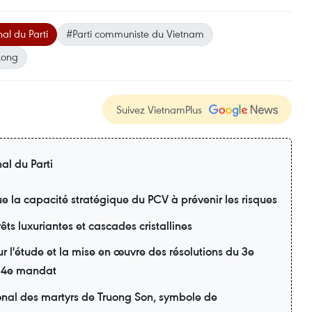
al du Parti
#Parti communiste du Vietnam
Long
Suivez VietnamPlus
al du Parti
lue la capacité stratégique du PCV à prévenir les risques
ts luxuriantes et cascades cristallines
r l'étude et la mise en œuvre des résolutions du 3e
 14e mandat
onal des martyrs de Truong Son, symbole de