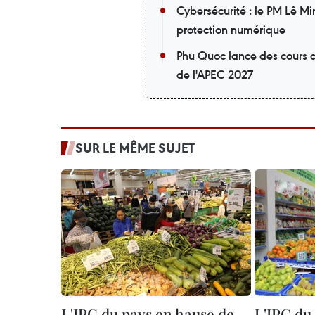
Cybersécurité : le PM Lê M
protection numérique
Phu Quoc lance des cours d
de l'APEC 2027
SUR LE MÊME SUJET
L'IPC du pays en hause de
L'IPC du