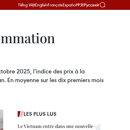
Tiếng Việt
English
Français
Español
Русский
中文
nsommation
tobre 2025, l’indice des prix à la
n. En moyenne sur les dix premiers mois
LES PLUS LUS
Le Vietnam entre dans une nouvelle