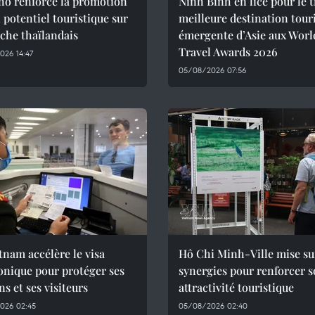
ho renforce la promotion
Ninh Binh en lice pour le t
 potentiel touristique sur
meilleure destination tour
che thaïlandais
émergente d’Asie aux Worl
Travel Awards 2026
026 14:47
05/08/2026 07:56
tnam accélère le visa
Hô Chi Minh-Ville mise su
onique pour protéger ses
synergies pour renforcer 
ns et ses visiteurs
attractivité touristique
026 02:45
05/08/2026 02:40