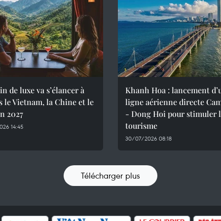
in de luxe va s’élancer à
Khanh Hoa : lancement d’
s le Vietnam, la Chine et le
ligne aérienne directe Ca
en 2027
- Dong Hoi pour stimuler 
tourisme
026 14:45
30/07/2026 08:18
Télécharger plus