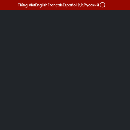
Tiếng Việt
English
Français
Español
Русский
中文