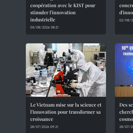
coopération avec le KIST pour
concré
stimuler l'innovation
d'inno
industrielle
02/08/2
05/08/2026 08:21
Le Vietnam mise sur la science et
Des sc
l'innovation pour transformer sa
cherch
croissance
cosmo
28/07/2026 09:21
28/07/2