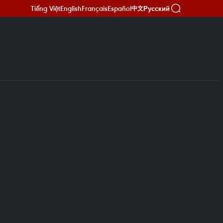
Tiếng Việt
English
Français
Español
Русский
中文