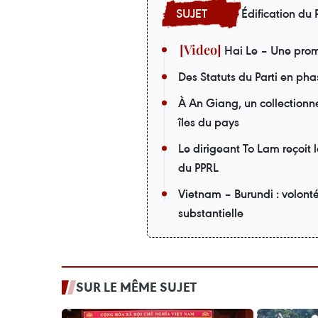
Édification du P
Hai Le – Une prom
Des Statuts du Parti en pha
À An Giang, un collectionneu
îles du pays
Le dirigeant To Lam reçoit 
du PPRL
Vietnam – Burundi : volont
substantielle
SUR LE MÊME SUJET