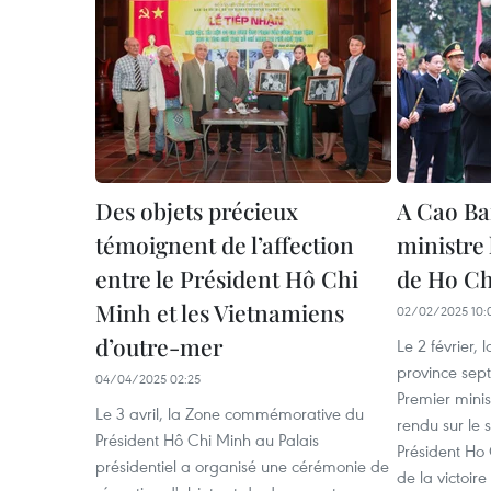
Des objets précieux
A Cao Ba
témoignent de l’affection
ministre
entre le Président Hô Chi
de Ho C
Minh et les Vietnamiens
02/02/2025 10:
d’outre-mer
Le 2 février, 
province sep
04/04/2025 02:25
Premier mini
Le 3 avril, la Zone commémorative du
rendu sur le
Président Hô Chi Minh au Palais
Président Ho
présidentiel a organisé une cérémonie de
de la victoi