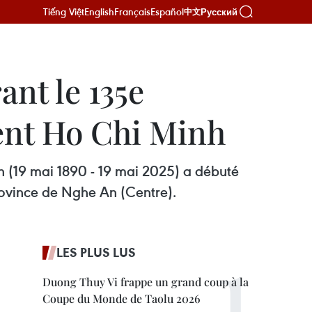
Tiếng Việt
English
Français
Español
Русский
中文
nt le 135e
dent Ho Chi Minh
h (19 mai 1890 - 19 mai 2025) a débuté
province de Nghe An (Centre).
LES PLUS LUS
Duong Thuy Vi frappe un grand coup à la
Coupe du Monde de Taolu 2026