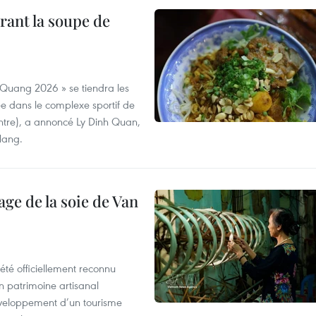
rant la soupe de
 Quang 2026 » se tiendra les
e dans le complexe sportif de
ntre), a annoncé Ly Dinh Quan,
 Nang.
age de la soie de Van
été officiellement reconnu
un patrimoine artisanal
développement d’un tourisme