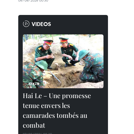
06/08/2026 00:30
VIDEOS
Hai Le – Une promesse
tenue envers les
camarades tombés au
combat