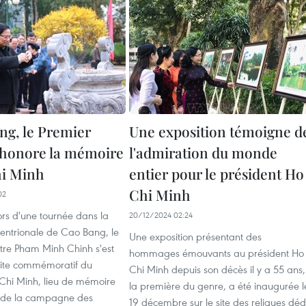
ng, le Premier
Une exposition témoigne d
 honore la mémoire
l'admiration du monde
hi Minh
entier pour le président Ho
Chi Minh
02
lors d'une tournée dans la
20/12/2024 02:24
tentrionale de Cao Bang, le
Une exposition présentant des
stre Pham Minh Chinh s'est
hommages émouvants au président Ho
 site commémoratif du
Chi Minh depuis son décès il y a 55 ans,
 Chi Minh, lieu de mémoire
la première du genre, a été inaugurée l
re de la campagne des
19 décembre sur le site des reliques déd