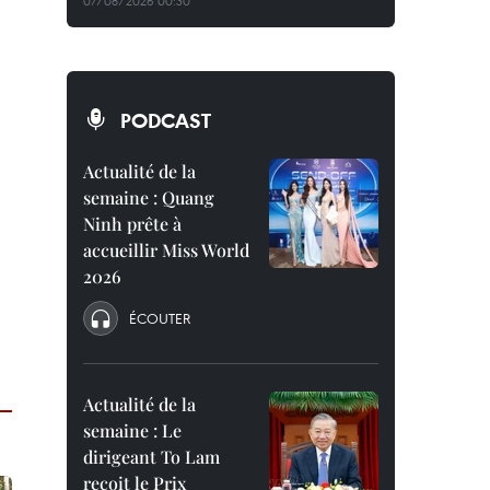
07/08/2026 00:30
PODCAST
Actualité de la
semaine : Quang
Ninh prête à
accueillir Miss World
2026
ÉCOUTER
Actualité de la
semaine : Le
dirigeant To Lam
reçoit le Prix