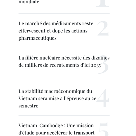
mondiale
Le marché des médicaments reste
effervescent et dope les actions
pharmaceutiques
La filière nucléaire nécessite des dizaines
de milliers de recrutements d’ici 2035
La stabilité macroéconomique du
Vietnam sera mise à l’épreuve au 2e
semestre
Vietnam-Cambodge : Une mission
d'étude pour accélérer le transport