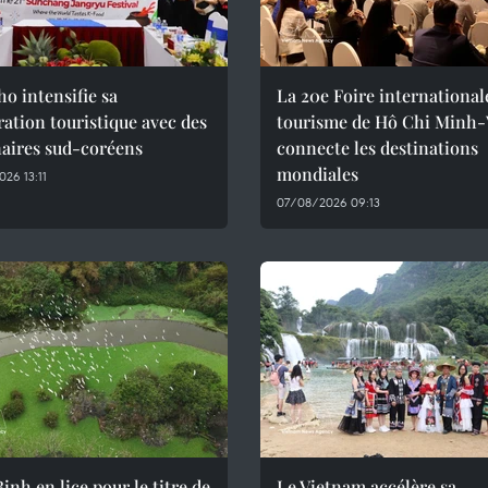
o intensifie sa
La 20e Foire international
ation touristique avec des
tourisme de Hô Chi Minh-V
naires sud-coréens
connecte les destinations
mondiales
26 13:11
07/08/2026 09:13
inh en lice pour le titre de
Le Vietnam accélère sa