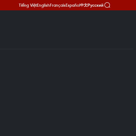
Tiếng Việt
English
Français
Español
Русский
中文