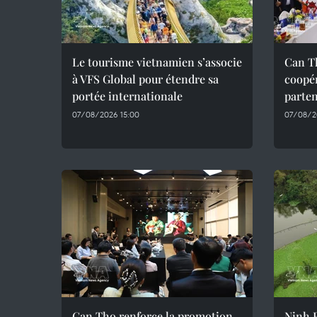
Le tourisme vietnamien s’associe
Can Th
à VFS Global pour étendre sa
coopér
portée internationale
parte
07/08/2026 15:00
07/08/20
Can Tho renforce la promotion
Ninh B