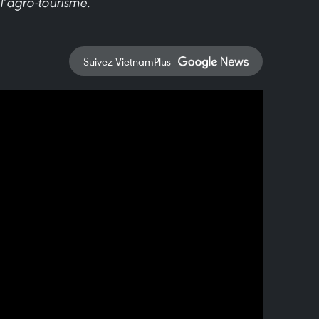
l’agro-tourisme.
Suivez VietnamPlus