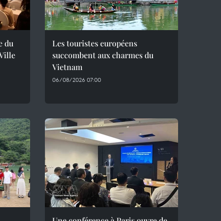
e du
Les touristes européens
ille
succombent aux charmes du
Vietnam
06/08/2026 07:00
Une conférence à Paris ouvre de