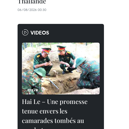
Thaïlande
06/08/2026 00:30
VIDEOS
Hai Le – Une promesse
tenue envers les
camarades tombés au