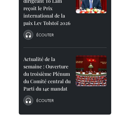
dirigeant To Lam
reçoit le Prix
international de la
paix Lev Tolstoï 2026
ÉCOUTER
Actualité de la
semaine : Ouverture
du troisième Plénum
du Comité central du
Parti du 14e mandat
ÉCOUTER