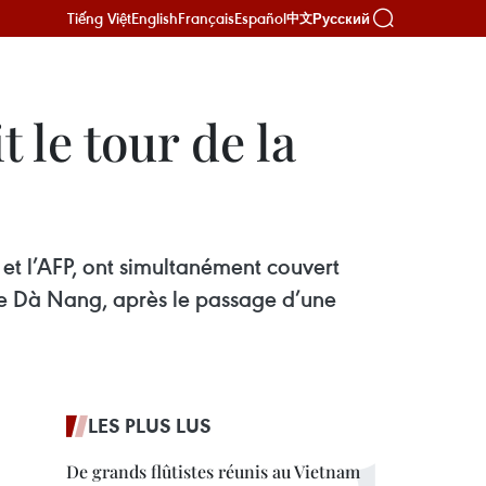
Tiếng Việt
English
Français
Español
Русский
中文
 le tour de la
t l’AFP, ont simultanément couvert
 de Dà Nang, après le passage d’une
LES PLUS LUS
De grands flûtistes réunis au Vietnam