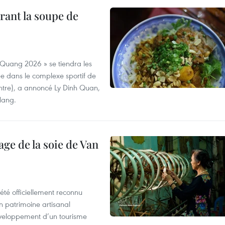
rant la soupe de
 Quang 2026 » se tiendra les
e dans le complexe sportif de
ntre), a annoncé Ly Dinh Quan,
 Nang.
age de la soie de Van
été officiellement reconnu
un patrimoine artisanal
développement d’un tourisme