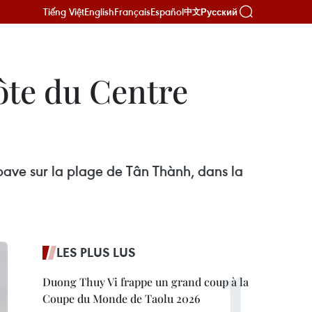
Tiếng Việt
English
Français
Español
Русский
中文
côte du Centre
pave sur la plage de Tân Thành, dans la
LES PLUS LUS
Duong Thuy Vi frappe un grand coup à la
Coupe du Monde de Taolu 2026