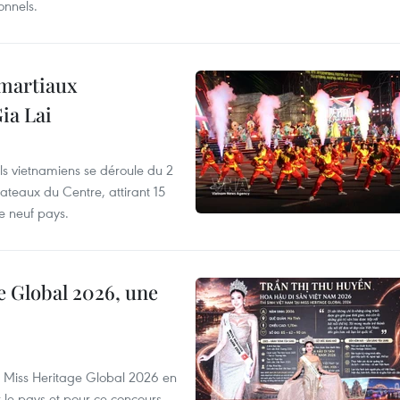
onnels.
 martiaux
ia Lai
els vietnamiens se déroule du 2
ateaux du Centre, attirant 15
e neuf pays.
e Global 2026, une
rs Miss Heritage Global 2026 en
le pays et pour ce concours