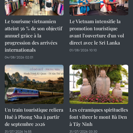
Le tourisme vietnamien
Le Vietnam intensifie la
atteint 56 % de son objectif
promotion touristique
annuel grâce à la
avant l'ouverture d'un vol
progression des arrivées
direct avec le Sri Lanka
internationals
01/08/2026 10:10
04/08/2026 02:01
Un train touristique reliera
Les céramiques spirituelles
Huê à Phong Nha à partir
font vibrer le mont Bà Den
de septembre 2026
à Tây Ninh
31/07/2026 14:55
31/07/2026 03:30