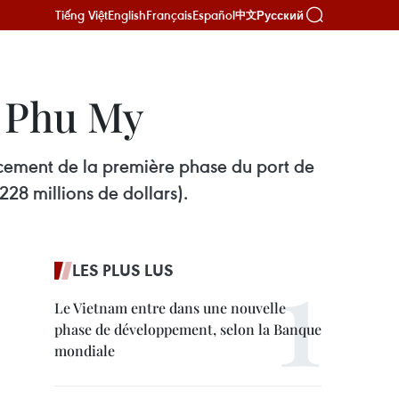
Tiếng Việt
English
Français
Español
Русский
中文
e Phu My
ancement de la première phase du port de
28 millions de dollars).
LES PLUS LUS
Le Vietnam entre dans une nouvelle
phase de développement, selon la Banque
mondiale