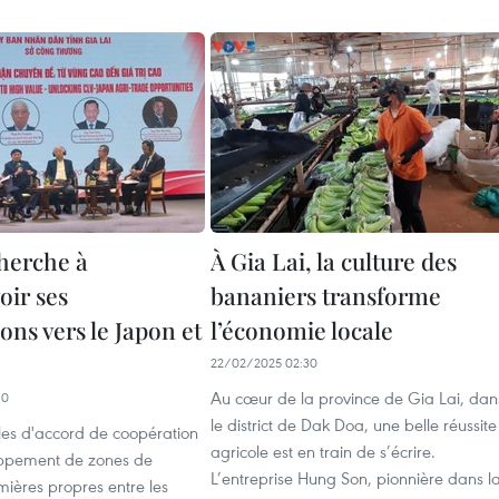
cherche à
À Gia Lai, la culture des
ir ses
bananiers transforme
ons vers le Japon et
l’économie locale
22/02/2025 02:30
Au cœur de la province de Gia Lai, dan
10
le district de Dak Doa, une belle réussite
les d'accord de coopération
agricole est en train de s’écrire.
oppement de zones de
L’entreprise Hung Son, pionnière dans l
ières propres entre les