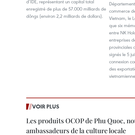
d’IDE, représentant un capital total
Département d
enregistré de plus de 57.000 milliards de
commerce des 
dôngs (environ 2,2 milliards de dollars).
Vietnam, le 
que six mém
entre NK Hol
entreprises de
provinciales 
signés le 5 j
connexion co
des exportat
vietnamienne
VOIR PLUS
Les produits OCOP de Phu Quoc, n
ambassadeurs de la culture locale