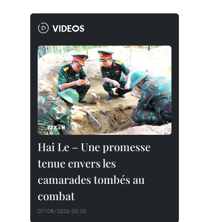
VIDEOS
Hai Le – Une promesse
tenue envers les
camarades tombés au
combat
07/08/2026 00:30