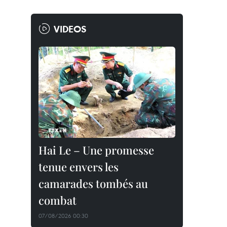
VIDEOS
Hai Le – Une promesse
tenue envers les
camarades tombés au
combat
07/08/2026 00:30