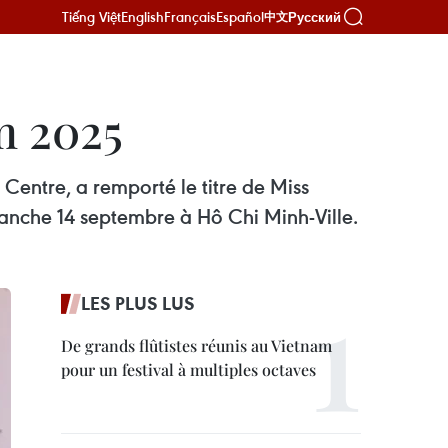
Tiếng Việt
English
Français
Español
Русский
中文
m 2025
 Centre, a remporté le titre de Miss
manche 14 septembre à Hô Chi Minh-Ville.
LES PLUS LUS
De grands flûtistes réunis au Vietnam
pour un festival à multiples octaves