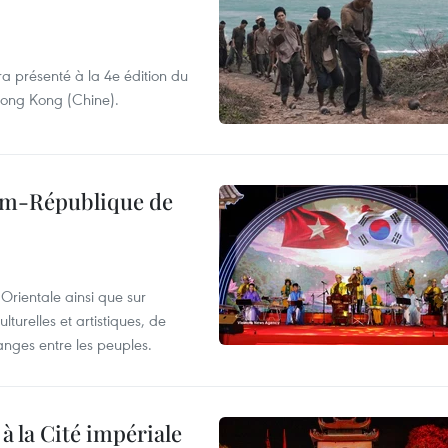
ra présenté à la 4e édition du
 Hong Kong (Chine).
nam-République de
Orientale ainsi que sur
lturelles et artistiques, de
nges entre les peuples.
 à la Cité impériale