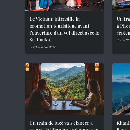
Le Vietnam intensifie la
Un tra
promotion touristique avant
à Phon
l'ouverture d'un vol direct avec le
septe
Sri Lanka
31/07/20
01/08/2026 10:10
Un train de luxe va s’élancer à
Khanh
travers le Vietnam, la Chine et le
ligne