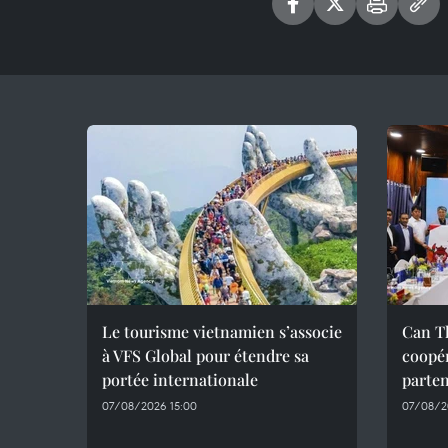
Le tourisme vietnamien s’associe
Can Th
à VFS Global pour étendre sa
coopér
portée internationale
parte
07/08/2026 15:00
07/08/20