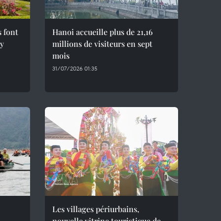
s font
Hanoi accueille plus de 21,16
ây
millions de visiteurs en sept
mois ​
31/07/2026 01:35
Les villages périurbains,
nouvelle vitrine touristique de