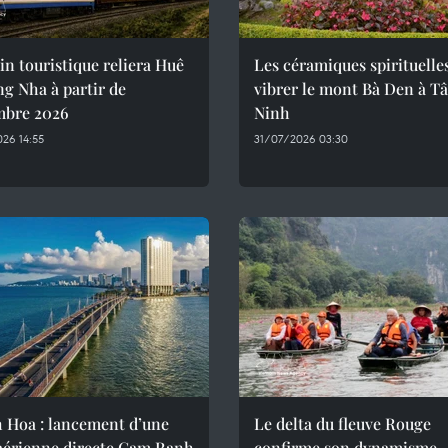
in touristique reliera Huê
Les céramiques spirituelle
g Nha à partir de
vibrer le mont Bà Den à T
mbre 2026
Ninh
26 14:55
31/07/2026 03:30
 Hoa : lancement d’une
Le delta du fleuve Rouge
 aérienne directe Cam Ranh
confirme son dynamisme