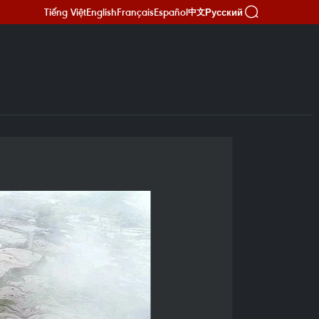
Tiếng Việt
English
Français
Español
Русский
中文