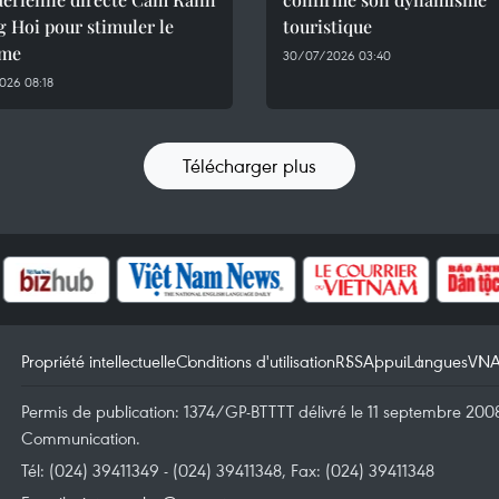
 Hoi pour stimuler le
touristique
sme
30/07/2026 03:40
026 08:18
Télécharger plus
Propriété intellectuelle
Conditions d'utilisation
RSS
Appui
Langues
VN
Permis de publication: 1374/GP-BTTTT délivré le 11 septembre 2008 
Communication.
Tél: (024) 39411349 - (024) 39411348, Fax: (024) 39411348