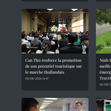
Can Tho renforce la promotion
Ninh B
de son potentiel touristique sur
meille
le marche thaïlandais
émerg
Trave
05/08/2026 14:47
05/08/2