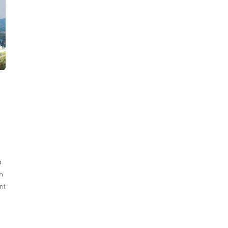
a
h
nt