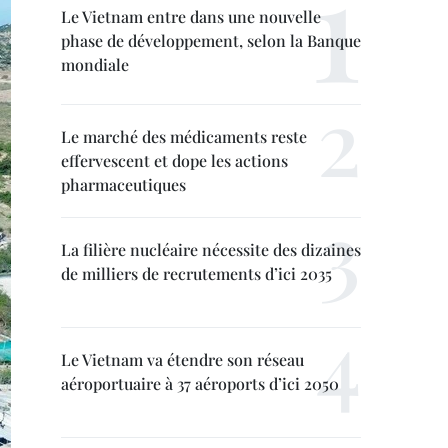
Le Vietnam entre dans une nouvelle
phase de développement, selon la Banque
mondiale
Le marché des médicaments reste
effervescent et dope les actions
pharmaceutiques
La filière nucléaire nécessite des dizaines
de milliers de recrutements d’ici 2035
Le Vietnam va étendre son réseau
aéroportuaire à 37 aéroports d’ici 2050