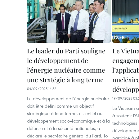
Le leader du Parti souligne
Le Vietn
le développement de
engagem
l'énergie nucléaire comme
l’applica
une stratégie à long terme
nucléaire
développ
04/09/2025 14:52
Le développement de l'énergie nucléaire
19/09/2025 03:
doit être défini comme un objectif
Le Vietnam a
stratégique à long terme, essentiel au
à soutenir l'
développement socio-économique et à la
technologies 
défense et à la sécurité nationales, a
développemen
déclaré le secrétaire général du Parti, To
participé à pl