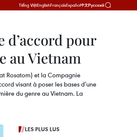
Tiếng Việt
English
Français
Español
Русский
中文
e d’accord pour
re au Vietnam
État Rosatom) et la Compagnie
ccord visant à poser les bases d’une
remière du genre au Vietnam. La
LES PLUS LUS