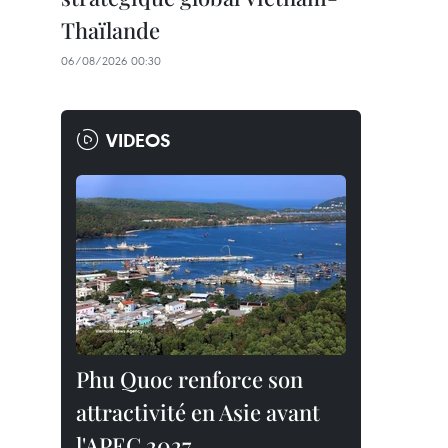
Thaïlande
06/08/2026 00:30
VIDEOS
Phu Quoc renforce son
attractivité en Asie avant
l'APEC 2027