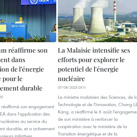
am réaffirme son
La Malaisie intensifie ses
ent dans
efforts pour explorer le
tion de l’énergie
potentiel de l'énergie
 pour le
nucléaire
ement durable
07/08/2025 05:11
Le ministre malaisien des Sciences, de l
20
Technologie et de l'Innovation, Chang Li
 réaffirmé son engagement
Kang, a réaffirmé le 6 août l'engageme
AIEA dans l'application des
de son ministère à renforcer la
nucléaires au service du
coopération avec le ministère de la
t durable, et a activement
Transition énergétique et de la
usieurs initiatives