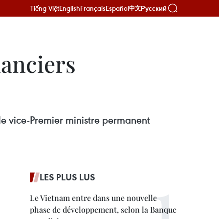
Tiếng Việt
English
Français
Español
Русский
中文
nanciers
 le vice-Premier ministre permanent
LES PLUS LUS
Le Vietnam entre dans une nouvelle
phase de développement, selon la Banque