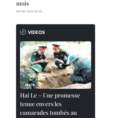
mois
08/08/2026 00:30
VIDEOS
Hai Le – Une promesse
tenue envers les
camarades tombés au