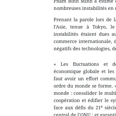
Pham Binh Minh a estimé q
nombreuses instabilités en 
Prenant la parole lors de l
l’Asie, tenue à Tokyo, l
instabilités étaient dues 
commerce internationale, d
négatifs des technologies, 
« Les fluctuations et dé
économique globale et les r
faut avoir un effort commu
ordre du monde se forme. ».
monde : consolider le multil
coopération et édifier le s
e
face aux défis du 21
siècl
central de l’ONU ; et garantir