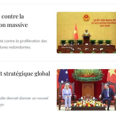
 contre la
ion massive
te contre la prolifération des
dures redondantes.
t stratégique global
alie devrait donner un nouvel
ys.