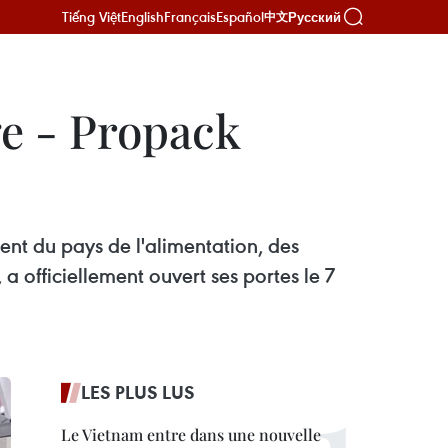
Tiếng Việt
English
Français
Español
Русский
中文
ge - Propack
nt du pays de l'alimentation, des
 officiellement ouvert ses portes le 7
LES PLUS LUS
Le Vietnam entre dans une nouvelle