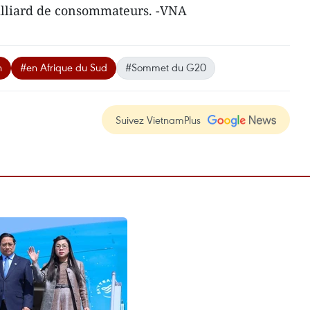
illiard de consommateurs. -VNA
h
#en Afrique du Sud
#Sommet du G20
Suivez VietnamPlus