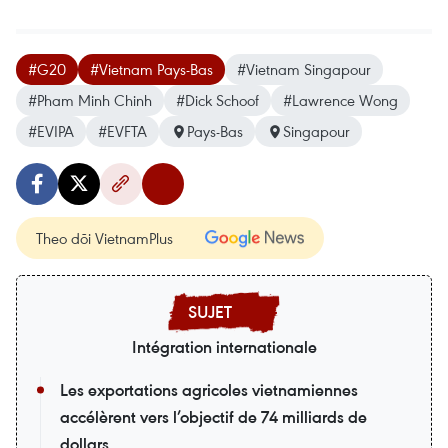
#G20
#Vietnam Pays-Bas
#Vietnam Singapour
#Pham Minh Chinh
#Dick Schoof
#Lawrence Wong
#EVIPA
#EVFTA
Pays-Bas
Singapour
Theo dõi VietnamPlus
Intégration internationale
Les exportations agricoles vietnamiennes
accélèrent vers l’objectif de 74 milliards de
dollars