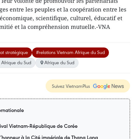
é leur volonté de promouvoir les partenariats
ges entre les peuples et la coopération entre les
économique, scientifique, culturel, éducatif et
l’amitié et la compréhension mutuelle.-VNA
at stratégique
#relations Vietnam Afrique du Sud
 Afrique du Sud
Afrique du Sud
Suivez VietnamPlus
ernationale
ival Vietnam-République de Corée
 l’honneur à la Cité impériale de Thang Long