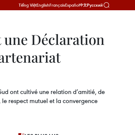
Tiếng Việt
English
Français
Español
Русский
中文
t une Déclaration
artenariat
Sud ont cultivé une relation d’amitié, de
, le respect mutuel et la convergence