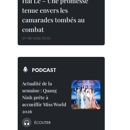
Hai Le – Une promesse
tenue envers les
camarades tombés au
combat
07/08/2026 00:30
PODCAST
Actualité de la
semaine : Quang
Ninh prête à
accueillir Miss World
2026
ÉCOUTER