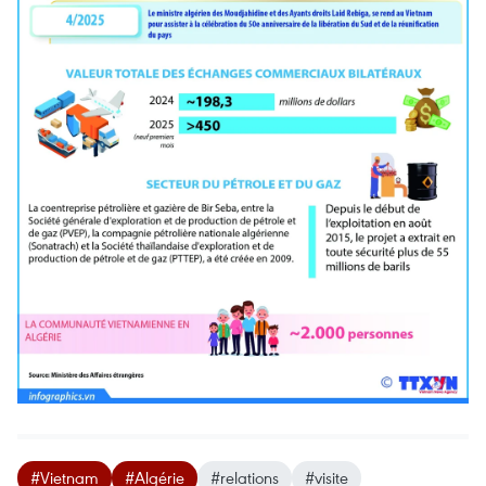
#Vietnam
#Algérie
#relations
#visite