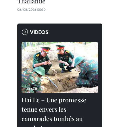
Thaïlande
06/08/2026 00:30
VIDEOS
Hai Le – Une promesse
tenue envers les
camarades tombés au