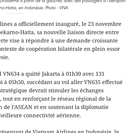
(troisième à partir de la gauche) avec des passagers à l'aéroport
no-Hatta, en Indonésie. Photo : VNA
lines a officiellement inauguré, le 23 novembre
oekarno-Hatta, sa nouvelle liaison directe entre
serte vise à répondre à une demande croissante
texte de coopération bilatérale en plein essor
sie.
l VN634 a quitté Jakarta à 01h30 avec 131
oï à 05h50, succédant au vol aller VN635 effectué
e stratégique devrait stimuler les échanges
 tout en renforçant le réseau régional de la
n de l’ASEAN et en soutenant la diplomatie
eilleure connectivité aérienne.
ésentant de Vietnam Airlines en Indonésie, le