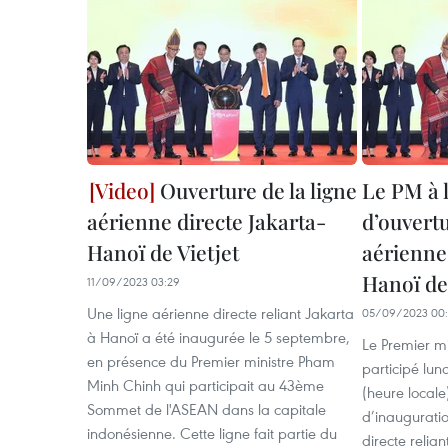
Ouverture de la ligne
Le PM à 
aérienne directe Jakarta-
d’ouvertu
Hanoï de Vietjet
aérienne
Hanoï de 
11/09/2023 03:29
Une ligne aérienne directe reliant Jakarta
05/09/2023 00:
à Hanoï a été inaugurée le 5 septembre,
Le Premier m
en présence du Premier ministre Pham
participé lun
Minh Chinh qui participait au 43ème
(heure locale
Sommet de l'ASEAN dans la capitale
d’inaugurati
indonésienne. Cette ligne fait partie du
directe relia