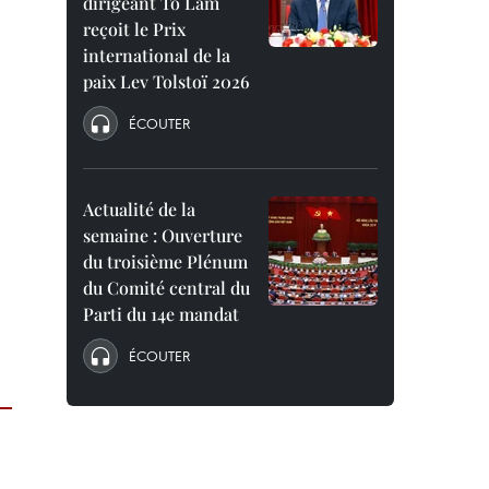
dirigeant To Lam
reçoit le Prix
international de la
paix Lev Tolstoï 2026
ÉCOUTER
Actualité de la
semaine : Ouverture
du troisième Plénum
du Comité central du
Parti du 14e mandat
ÉCOUTER