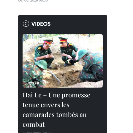
06/08/2026 00:30
VIDEOS
Hai Le – Une promesse
tenue envers les
camarades tombés au
combat