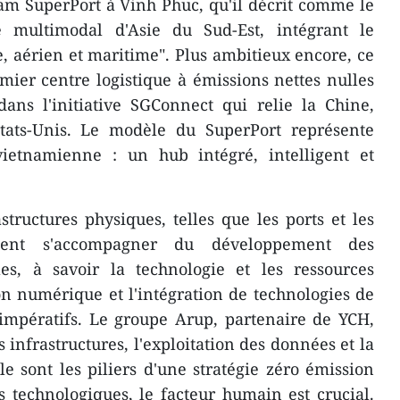
nam SuperPort à Vinh Phuc, qu'il décrit comme le
e multimodal d'Asie du Sud-Est, intégrant le
re, aérien et maritime". Plus ambitieux encore, ce
emier centre logistique à émissions nettes nulles
dans l'initiative SGConnect qui relie la Chine,
États-Unis. Le modèle du SuperPort représente
 vietnamienne : un hub intégré, intelligent et
tructures physiques, telles que les ports et les
ement s'accompagner du développement des
les, à savoir la technologie et les ressources
n numérique et l'intégration de technologies de
impératifs. Le groupe Arup, partenaire de YCH,
s infrastructures, l'exploitation des données et la
le sont les piliers d'une stratégie zéro émission
 technologiques, le facteur humain est crucial.