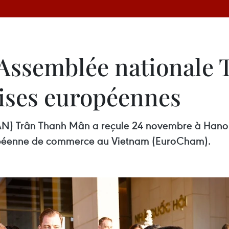
l’Assemblée national
rises européennes
(AN) Trân Thanh Mân a reçule 24 novembre à Hanoi 
éenne de commerce au Vietnam (EuroCham).