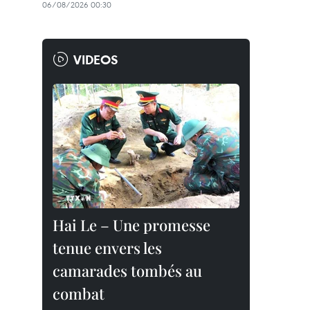
06/08/2026 00:30
VIDEOS
Hai Le – Une promesse
tenue envers les
camarades tombés au
combat