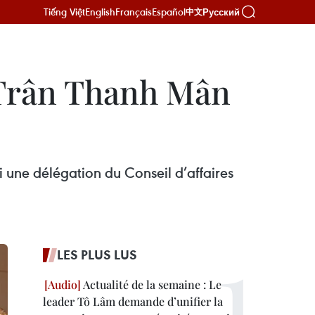
Tiếng Việt
English
Français
Español
Русский
中文
e Trân Thanh Mân
une délégation du Conseil d’affaires
LES PLUS LUS
Actualité de la semaine : Le
leader Tô Lâm demande d’unifier la