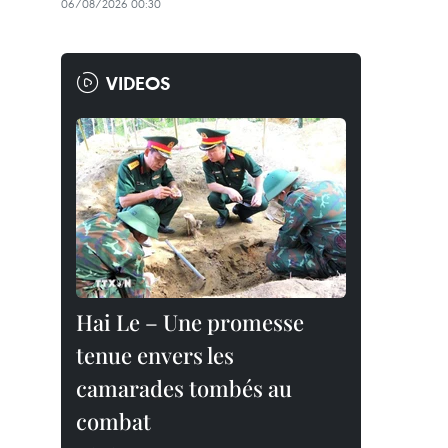
06/08/2026 00:30
VIDEOS
Hai Le – Une promesse
tenue envers les
camarades tombés au
combat