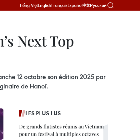
Tiếng Việt
English
Français
Español
Русский
中文
’s Next Top
manche 12 octobre son édition 2025 par
ginaire de Hanoï.
LES PLUS LUS
De grands flûtistes réunis au Vietnam
pour un festival à multiples octaves