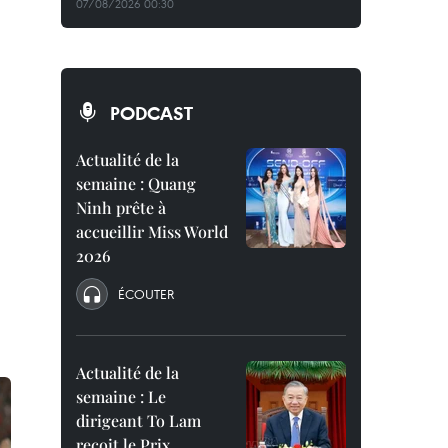
07/08/2026 00:30
PODCAST
Actualité de la
semaine : Quang
Ninh prête à
accueillir Miss World
2026
ÉCOUTER
Actualité de la
semaine : Le
dirigeant To Lam
reçoit le Prix