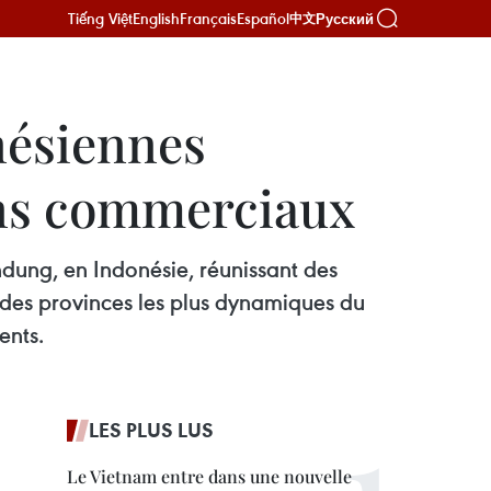
Tiếng Việt
English
Français
Español
Русский
中文
nésiennes
iens commerciaux
ndung, en Indonésie, réunissant des
e des provinces les plus dynamiques du
ents.
LES PLUS LUS
Le Vietnam entre dans une nouvelle