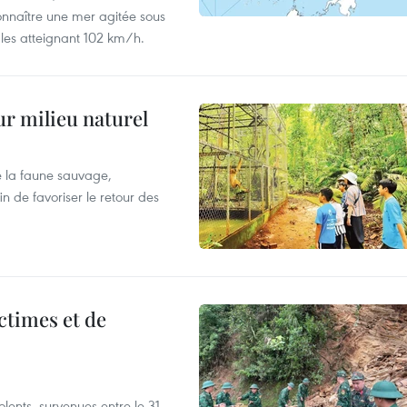
onnaître une mer agitée sous
fales atteignant 102 km/h.
ur milieu naturel
 la faune sauvage,
in de favoriser le retour des
ictimes et de
lents, survenues entre le 31