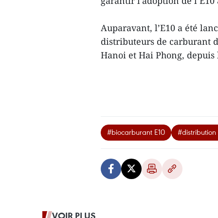
garantir l’adoption de l’E10 
Auparavant, l’E10 a été lan
distributeurs de carburant d
Hanoi et Hai Phong, depuis 
#biocarburant E10
#distributio
VOIR PLUS