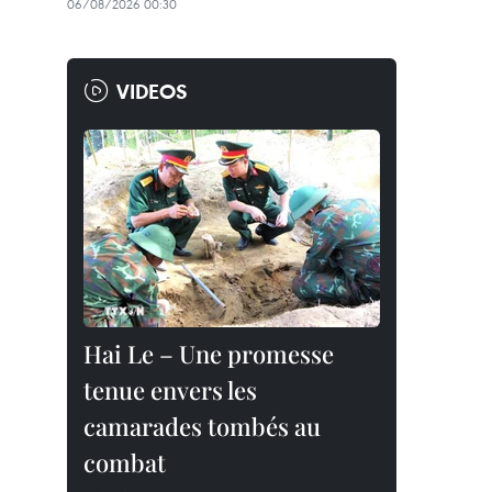
06/08/2026 00:30
VIDEOS
Hai Le – Une promesse
tenue envers les
camarades tombés au
combat