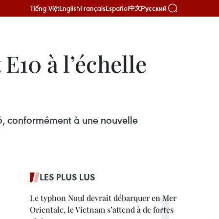
Tiếng Việt
English
Français
Español
Русский
中文
E10 à l’échelle
26, conformément à une nouvelle
LES PLUS LUS
Le typhon Noul devrait débarquer en Mer
Orientale, le Vietnam s’attend à de fortes