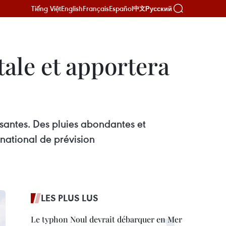
Tiếng Việt
English
Français
Español
Русский
中文
ale et apportera
ssantes. Des pluies abondantes et
national de prévision
LES PLUS LUS
Le typhon Noul devrait débarquer en Mer