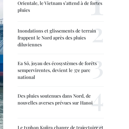
Orientale, le Vietnam s’attend à de fortes
pluies
Inondations et glissements de terrain
frappent le Nord après des pluies
diluviennes
Ea Sô, joyau des écosystèmes de forêts
sempervirentes, devient le 37e parc
national
Des pluies soutenues dans Nord, de
nouvelles averses prévues sur Hanoi
Le typhon Kujira change de trajectoire et