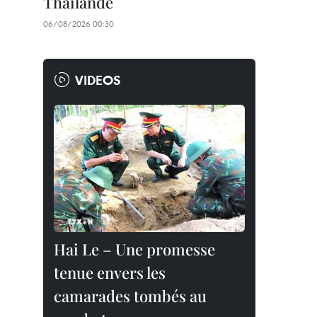
Thaïlande
06/08/2026 00:30
VIDEOS
Hai Le – Une promesse
tenue envers les
camarades tombés au