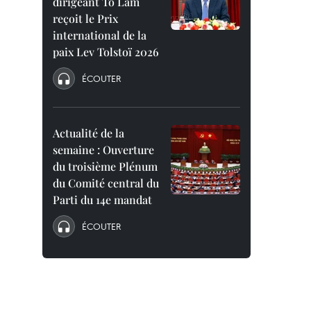
dirigeant To Lam
reçoit le Prix
international de la
paix Lev Tolstoï 2026
ÉCOUTER
Actualité de la
semaine : Ouverture
du troisième Plénum
du Comité central du
Parti du 14e mandat
ÉCOUTER