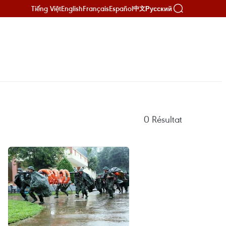
Tiếng Việt
English
Français
Español
Русский
中文
0
Résultat