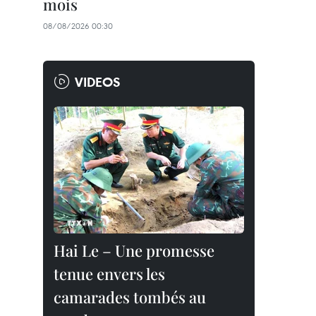
mois
08/08/2026 00:30
VIDEOS
Hai Le – Une promesse
tenue envers les
camarades tombés au