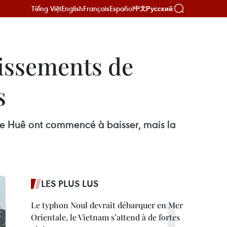
Tiếng Việt
English
Français
Español
Русский
中文
lissements de
s
 de Huê ont commencé à baisser, mais la
LES PLUS LUS
Le typhon Noul devrait débarquer en Mer
Orientale, le Vietnam s’attend à de fortes